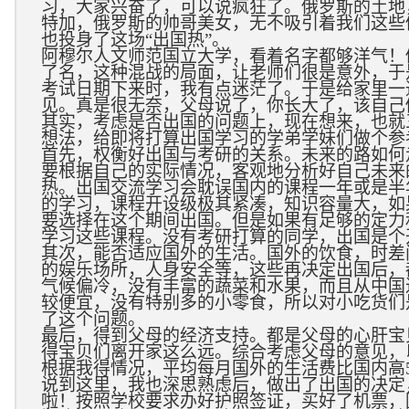
习，大家兴奋了，可以说疯狂了。俄罗斯的土地
特加，俄罗斯
的帅哥美女，无不吸引着我们这些
也投身了这场“出国热”。
阿穆尔人文师范国立大学，看着名字都够洋气！
了名，这种混战的局面，让老师们很是意外，于
考试日期下来时，我有点迷茫了。于是给家里一
见。真是很无奈，父母说了，你长大了，该自己
其实，考虑是否出国的问题上，现在想来，也就
想法，给即将打算出国学习的学弟学妹们做个参
首先，权衡好出国与考研的关系。未来的路如何
要根据自己的实际情况，客观地分析好自己未来
热。出国交流学习会耽误国内的课程一年或是半
的学习，课程开设级极其紧凑，知识容量大，如
要选择在这个期间出国。但是如果有足够的定力
学习这些课程。没有考研打算的同学，出国是个
其次，能否适应国外的生活。国外的饮食，时差
的娱乐场所，人身安全等，这些再决定出国后，
气候偏冷，没有丰富的蔬菜和水果，而且从中国
较便宜，没有特别多的小零食，所以对小吃货们
了这个问题。
最后，得到父母的经济支持。都是父母的心肝宝
得宝贝们离开家这么远。综合考虑父母的意见，
根据我得情况，平均每月国外的生活费比国内高
说到这里，我也深思熟虑后，做出了出国的决定
啦！按照学校要求办好护照签证，买好了机票，