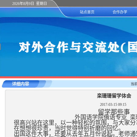
2026年8月9日 星期日
站点首页
合作办学
详细内容
当
栾珊珊留学体会
2017-03-15 09:15
留学那些事
外国语学院俄语专业 
很
高兴站在这里，以一种轻松的氛围，与大家分
在想想很珍贵，当时觉得特别折磨的回忆。
出国这件大事，还要从去年五月份说起。老师通