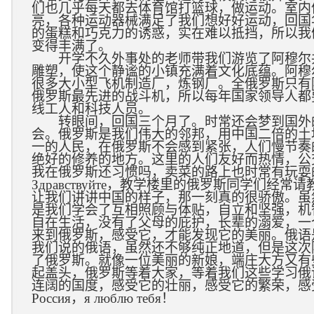
们也几乎每天都去体育馆打篮球，做运动。室内
亮，各种运动器械满足了我们想好好运动，回国
的蛋糕和巧克力的诱惑，实在难以抵挡，所以我
变得丰满了。
开学不久外事处的老师带我们游览了阿穆尔
雕塑，使这个静谧的小镇充满着文化底蕴。阿穆
很多大小型飞机制造厂，炼钢厂。全俄罗斯只有
俄罗斯最先进的战斗机，所以每年国家领导人都
线工人和科技人员。
转眼间，回国三个月了。时常还会梦到国外
会。俄罗斯是我们伟大的邻邦，用中国二倍的土
一的人民，在俄罗斯不会感到紧张，人们慢节奏
绝好的修养的地方。这里的人们友好而热情，公
我在俄罗斯还习惯吗，卖菜的路上也时常有玩耍
Здравствуйте
，教学楼里的俄罗斯同学们经常请
让我们讲讲中国的样子，那一刻真的很骄傲。虽
是我们学会了互相照顾与体贴，自立和坚强，机
自在生活，没有了父母的庇护，长辈的溺爱，一
来到俄罗斯，感受它，才能发现它的美丽。俄语
我们说的俄语，虽然还不够纯正地道，但是这次
了俄罗斯。就像一位美丽的新娘，端庄大方又有
起盖头，俄罗斯等着大家，等着我们这些学习俄
连阔的国度，感受它的壮丽，感受它的繁荣，感
Россия
，
я люблю тебя
！