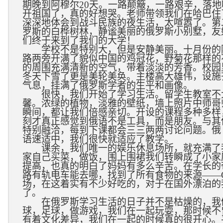
期晚到阿穆尔
20
天。一路颠簸，一路艰辛，落地
开祖国了，真的好想哭。老师带领我们在哈巴住
深深地体会到战斗民族的夜生活，太喧嚣了。第
罗斯的白桦树林，静谧美丽的俄罗斯小别墅，友
们终于来到了我们的大学！
学校不是特别大，但是安静美丽。十月份的
路两旁开满了貌似中国的鸡冠花，野菊花那样的
的周围充满清新的空气，带着淡淡的芳香。校园
冬天下雪了更是美轮美奂。主楼高大雄伟，设施
气息，挂满了俄罗斯学者的生平和画像。
很快，我们开始了学习生活。留学生教室不
馨。浓绿的植物，淡雅的壁纸，墙上照片中师哥
瞬间，都让我们倍感亲切。开设的课程多种多样
刻才真正感觉到俄语不是工具，而是朋友。与其
特别融洽，每到下课都会三三两两讨论问题。
语速适中，我们很快就适应了教学。
课余，我们唯一的娱乐休息场所，就充满了
家自己买菜，做饭，围上围裙我们转瞬成了小家
提高，也真的明白了妈妈有多么辛苦。在学长的
路有轨电车能去哪，找到了所有食物的来源——
场，在这着实有不少好吃的，对于在国外漂泊的
了。
在俄罗斯学习生活的日子并不是枯燥的，我
球，足球，做游戏，我们在一起玩耍，那时候不
有着文化差异，我们在一起的时候真的很开心。