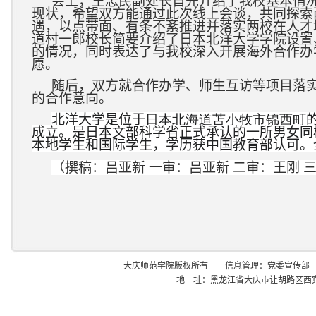
会上，王忠民副处长首先介绍了我校基本情
现状，希望双方能通过此次线上会谈，共同探索
遇，以点带面、有条不紊推进并落实两校在人才
道村一郎校长简要介绍了日本北洋大学学院设置
的情况，同时表达了与我校深入开展海外合作办
愿。
随后，双方就合作办学、师生互访等项目落
的合作意向。
北洋大学是位于
日本
北海道
苫小牧市
锦西町
成立。是日本文部科学省正式承认的一所男女同
本地学生和国际学生，学历获中国教育部认可。
（撰稿：吕亚新 一审：吕亚新 二审：王刚 
大庆师范学院版权所有 信息管理：党委宣传部
地 址：黑龙江省大庆市让胡路区西宾西路 邮