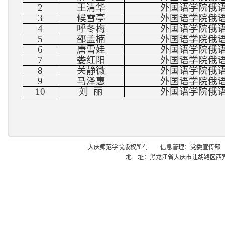
2
王清华
外国语学院俄
3
候雪亭
外国语学院俄
4
呼冬梅
外国语学院俄
5
邵孟楠
外国语学院俄
6
唐雪娃
外国语学院俄
7
娄红阳
外国语学院俄
8
关静微
外国语学院俄
9
马泽惠
外国语学院俄
10
刘 丽
外国语学院俄
大庆师范学院版权所有 信息管理：党委宣传部
地 址：黑龙江省大庆市让胡路区西宾西路 邮